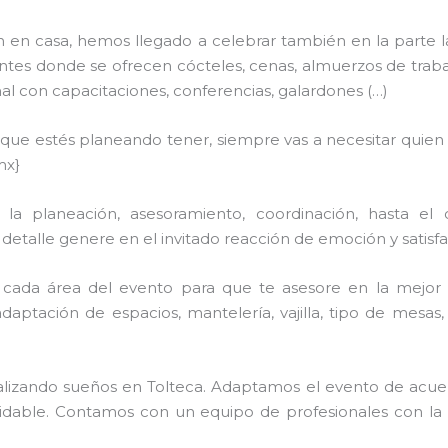
n en casa, hemos llegado a celebrar también en la parte 
tes donde se ofrecen cócteles, cenas, almuerzos de trabajo,
 con capacitaciones, conferencias, galardones (…)
n que estés planeando tener, siempre vas a necesitar quien
mx}
a planeación, asesoramiento, coordinación, hasta el 
talle genere en el invitado reacción de emoción y satisfac
cada área del evento para que te asesore en la mejor 
adaptación de espacios, mantelería, vajilla, tipo de mesas
realizando sueños en Tolteca. Adaptamos el evento de acue
lvidable. Contamos con un equipo de profesionales con la