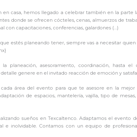
n en casa, hemos llegado a celebrar también en la parte 
tes donde se ofrecen cócteles, cenas, almuerzos de trabajo,
 con capacitaciones, conferencias, galardones (…)
n que estés planeando tener, siempre vas a necesitar quien
mx}
a planeación, asesoramiento, coordinación, hasta el 
talle genere en el invitado reacción de emoción y satisfac
cada área del evento para que te asesore en la mejor 
adaptación de espacios, mantelería, vajilla, tipo de mesas
 realizando sueños en Texcaltenco. Adaptamos el evento d
ial e inolvidable. Contamos con un equipo de profesion