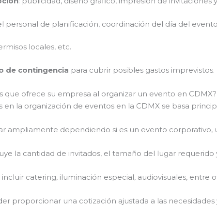
oción
: publicidad, diseño gráfico, impresión de invitaciones 
del personal de planificación, coordinación del día del evento
ermisos locales, etc.
o de contingencia
para cubrir posibles gastos imprevistos.
ios que ofrece su empresa al organizar un evento en CDMX?
cios en la organización de eventos en la CDMX se basa prin
iar ampliamente dependiendo si es un evento corporativo, u
cluye la cantidad de invitados, el tamaño del lugar requerido 
incluir catering, iluminación especial, audiovisuales, entre o
der proporcionar una cotización ajustada a las necesidades 