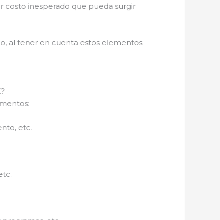
er costo inesperado que pueda surgir
go, al tener en cuenta estos elementos
X?
ementos:
ento, etc.
etc.