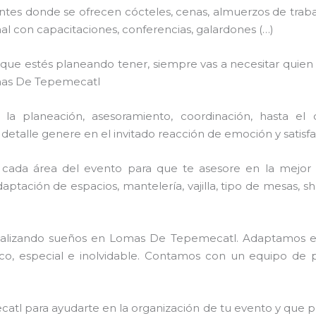
tes donde se ofrecen cócteles, cenas, almuerzos de trabajo,
 con capacitaciones, conferencias, galardones (…)
n que estés planeando tener, siempre vas a necesitar quien
mas De Tepemecatl
a planeación, asesoramiento, coordinación, hasta el 
talle genere en el invitado reacción de emoción y satisfac
cada área del evento para que te asesore en la mejor 
adaptación de espacios, mantelería, vajilla, tipo de mesas, 
 realizando sueños en Lomas De Tepemecatl. Adaptamos e
co, especial e inolvidable. Contamos con un equipo de 
l para ayudarte en la organización de tu evento y que pue