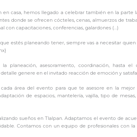
n en casa, hemos llegado a celebrar también en la parte 
tes donde se ofrecen cócteles, cenas, almuerzos de trabajo,
 con capacitaciones, conferencias, galardones (…)
n que estés planeando tener, siempre vas a necesitar quien
mx}
a planeación, asesoramiento, coordinación, hasta el 
talle genere en el invitado reacción de emoción y satisfac
cada área del evento para que te asesore en la mejor 
adaptación de espacios, mantelería, vajilla, tipo de mesas
realizando sueños en Tlalpan. Adaptamos el evento de acue
lvidable. Contamos con un equipo de profesionales con la