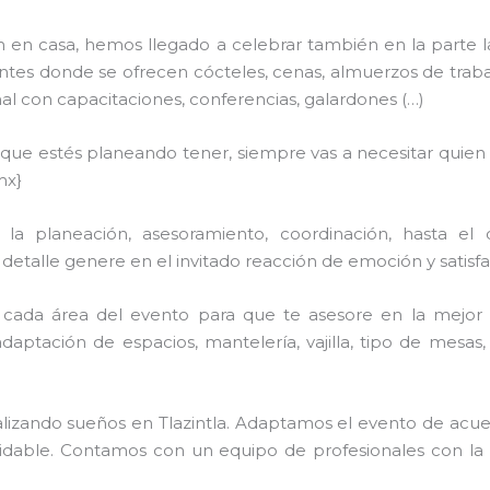
n en casa, hemos llegado a celebrar también en la parte 
tes donde se ofrecen cócteles, cenas, almuerzos de trabajo,
 con capacitaciones, conferencias, galardones (…)
n que estés planeando tener, siempre vas a necesitar quien
mx}
a planeación, asesoramiento, coordinación, hasta el 
talle genere en el invitado reacción de emoción y satisfac
cada área del evento para que te asesore en la mejor 
adaptación de espacios, mantelería, vajilla, tipo de mesas
ealizando sueños en Tlazintla. Adaptamos el evento de acu
lvidable. Contamos con un equipo de profesionales con la