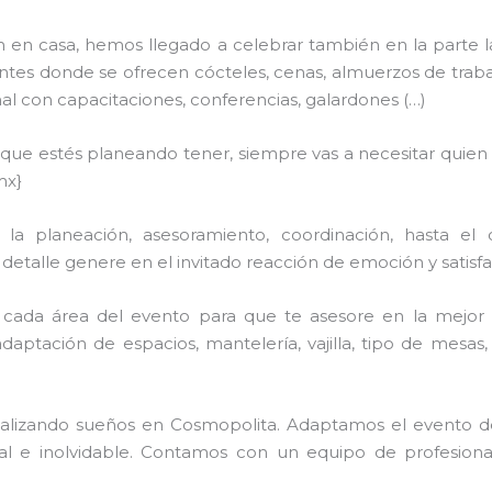
n en casa, hemos llegado a celebrar también en la parte 
tes donde se ofrecen cócteles, cenas, almuerzos de trabajo,
 con capacitaciones, conferencias, galardones (…)
n que estés planeando tener, siempre vas a necesitar quien
mx}
a planeación, asesoramiento, coordinación, hasta el 
talle genere en el invitado reacción de emoción y satisfac
cada área del evento para que te asesore en la mejor 
adaptación de espacios, mantelería, vajilla, tipo de mesas
 realizando sueños en Cosmopolita. Adaptamos el evento d
ial e inolvidable. Contamos con un equipo de profesion