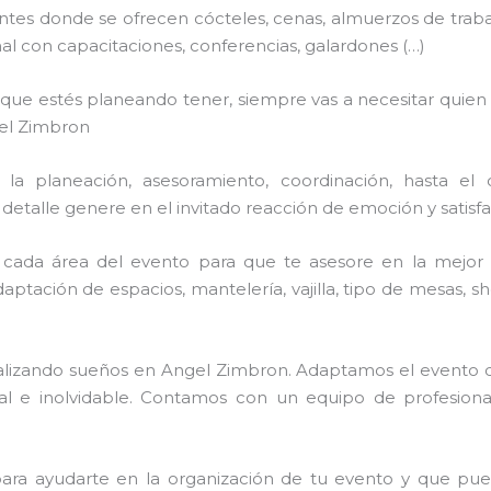
tes donde se ofrecen cócteles, cenas, almuerzos de trabajo,
 con capacitaciones, conferencias, galardones (…)
n que estés planeando tener, siempre vas a necesitar quien
el Zimbron
a planeación, asesoramiento, coordinación, hasta el 
talle genere en el invitado reacción de emoción y satisfac
cada área del evento para que te asesore en la mejor 
adaptación de espacios, mantelería, vajilla, tipo de mesas, 
realizando sueños en Angel Zimbron. Adaptamos el evento 
ial e inolvidable. Contamos con un equipo de profesion
ra ayudarte en la organización de tu evento y que pueda