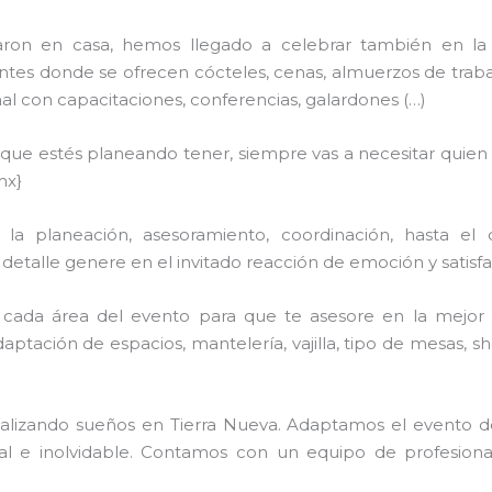
aron en casa, hemos llegado a celebrar también en la 
tes donde se ofrecen cócteles, cenas, almuerzos de trabajo,
 con capacitaciones, conferencias, galardones (…)
n que estés planeando tener, siempre vas a necesitar quien
mx}
a planeación, asesoramiento, coordinación, hasta el 
talle genere en el invitado reacción de emoción y satisfac
cada área del evento para que te asesore en la mejor 
adaptación de espacios, mantelería, vajilla, tipo de mesas, 
realizando sueños en Tierra Nueva. Adaptamos el evento 
ial e inolvidable. Contamos con un equipo de profesion