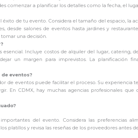
es comenzar a planificar los detalles como la fecha, el luga
?
el éxito de tu evento. Considera el tamaño del espacio, la ac
, desde salones de eventos hasta jardines y restaurantes
 tomar una decisión.
r?
esencial. Incluye costos de alquiler del lugar, catering, d
ejar un margen para imprevistos. La planificación fin
r de eventos?
ador de eventos puede facilitar el proceso. Su experiencia 
ir. En CDMX, hay muchas agencias profesionales que of
cuado?
importantes del evento. Considera las preferencias alim
los platillos y revisa las reseñas de los proveedores antes 