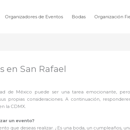
Organizadores de Eventos
Bodas
Organización Fi
as en San Rafael
udad de México puede ser una tarea emocionante, pero
 sus propias consideraciones. A continuación, responder
 en la CDMX.
izar un evento?
evento que deseas realizar. ¿Es una boda, un cumpleaños, u