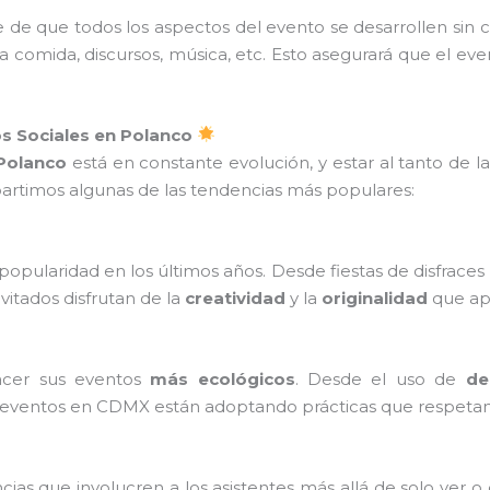
de que todos los aspectos del evento se desarrollen sin 
 de la comida, discursos, música, etc. Esto asegurará que el
s Sociales en Polanco
 Polanco
está en constante evolución, y estar al tanto de 
artimos algunas de las tendencias más populares:
pularidad en los últimos años. Desde fiestas de disfrace
invitados disfrutan de la
creatividad
y la
originalidad
que apo
acer sus eventos
más ecológicos
. Desde el uso de
de
e eventos en CDMX están adoptando prácticas que respeta
ias que involucren a los asistentes más allá de solo ver o