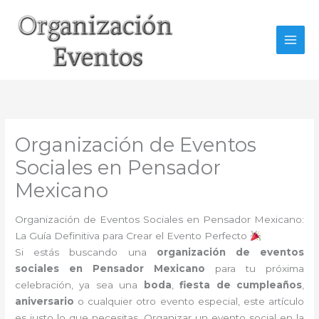
Ir
al
contenido
Organización de Eventos
Sociales en Pensador
Mexicano
Organización de Eventos Sociales en Pensador Mexicano:
La Guía Definitiva para Crear el Evento Perfecto
Si estás buscando una
organización de eventos
sociales en Pensador Mexicano
para tu próxima
celebración, ya sea una
boda
,
fiesta de cumpleaños
,
aniversario
o cualquier otro evento especial, este artículo
es justo lo que necesitas. Organizar un evento social en la