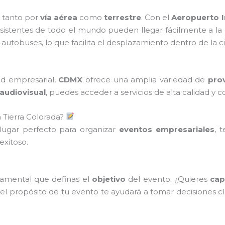
 tanto por
vía aérea
como
terrestre
. Con el
Aeropuerto I
 asistentes de todo el mundo pueden llegar fácilmente a 
autobuses, lo que facilita el desplazamiento dentro de la c
ad empresarial,
CDMX
ofrece una amplia variedad de
pro
audiovisual
, puedes acceder a servicios de alta calidad y 
 Tierra Colorada?
lugar perfecto para organizar
eventos empresariales
, 
exitoso.
damental que definas el
objetivo
del evento. ¿Quieres
cap
 el propósito de tu evento te ayudará a tomar decisiones cla