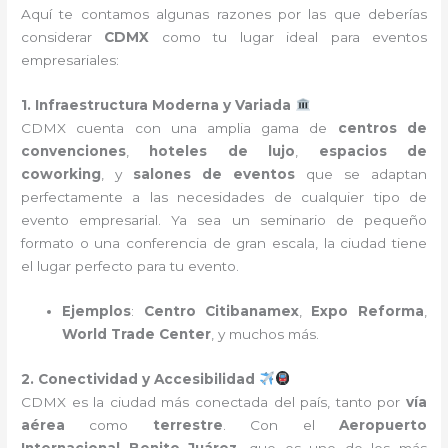
Aquí te contamos algunas razones por las que deberías
considerar
CDMX
como tu lugar ideal para eventos
empresariales:
1. Infraestructura Moderna y Variada
CDMX cuenta con una amplia gama de
centros de
convenciones
,
hoteles de lujo
,
espacios de
coworking
, y
salones de eventos
que se adaptan
perfectamente a las necesidades de cualquier tipo de
evento empresarial. Ya sea un seminario de pequeño
formato o una conferencia de gran escala, la ciudad tiene
el lugar perfecto para tu evento.
Ejemplos
:
Centro Citibanamex
,
Expo Reforma
,
World Trade Center
, y muchos más.
2. Conectividad y Accesibilidad
CDMX es la ciudad más conectada del país, tanto por
vía
aérea
como
terrestre
. Con el
Aeropuerto
Internacional Benito Juárez
, que es uno de los más