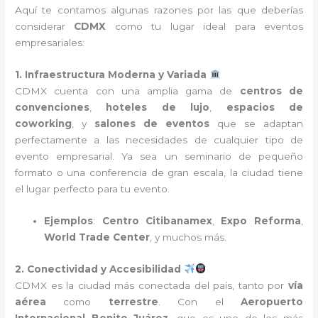
Aquí te contamos algunas razones por las que deberías
considerar
CDMX
como tu lugar ideal para eventos
empresariales:
1. Infraestructura Moderna y Variada
CDMX cuenta con una amplia gama de
centros de
convenciones
,
hoteles de lujo
,
espacios de
coworking
, y
salones de eventos
que se adaptan
perfectamente a las necesidades de cualquier tipo de
evento empresarial. Ya sea un seminario de pequeño
formato o una conferencia de gran escala, la ciudad tiene
el lugar perfecto para tu evento.
Ejemplos
:
Centro Citibanamex
,
Expo Reforma
,
World Trade Center
, y muchos más.
2. Conectividad y Accesibilidad
CDMX es la ciudad más conectada del país, tanto por
vía
aérea
como
terrestre
. Con el
Aeropuerto
Internacional Benito Juárez
, que es uno de los más