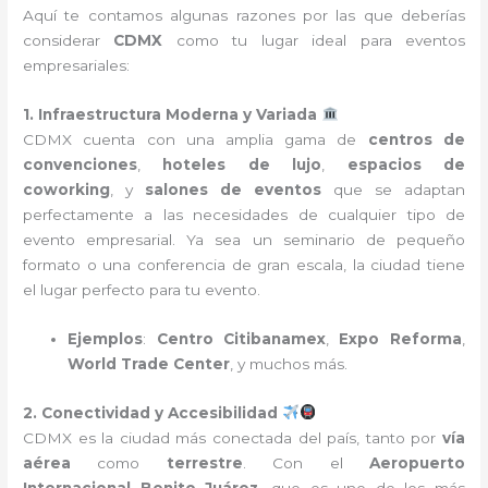
Aquí te contamos algunas razones por las que deberías
considerar
CDMX
como tu lugar ideal para eventos
empresariales:
1. Infraestructura Moderna y Variada
CDMX cuenta con una amplia gama de
centros de
convenciones
,
hoteles de lujo
,
espacios de
coworking
, y
salones de eventos
que se adaptan
perfectamente a las necesidades de cualquier tipo de
evento empresarial. Ya sea un seminario de pequeño
formato o una conferencia de gran escala, la ciudad tiene
el lugar perfecto para tu evento.
Ejemplos
:
Centro Citibanamex
,
Expo Reforma
,
World Trade Center
, y muchos más.
2. Conectividad y Accesibilidad
CDMX es la ciudad más conectada del país, tanto por
vía
aérea
como
terrestre
. Con el
Aeropuerto
Internacional Benito Juárez
, que es uno de los más