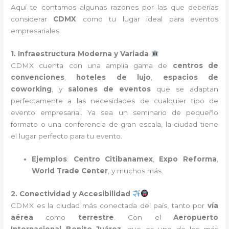
Aquí te contamos algunas razones por las que deberías
considerar
CDMX
como tu lugar ideal para eventos
empresariales:
1. Infraestructura Moderna y Variada
CDMX cuenta con una amplia gama de
centros de
convenciones
,
hoteles de lujo
,
espacios de
coworking
, y
salones de eventos
que se adaptan
perfectamente a las necesidades de cualquier tipo de
evento empresarial. Ya sea un seminario de pequeño
formato o una conferencia de gran escala, la ciudad tiene
el lugar perfecto para tu evento.
Ejemplos
:
Centro Citibanamex
,
Expo Reforma
,
World Trade Center
, y muchos más.
2. Conectividad y Accesibilidad
CDMX es la ciudad más conectada del país, tanto por
vía
aérea
como
terrestre
. Con el
Aeropuerto
Internacional Benito Juárez
, que es uno de los más