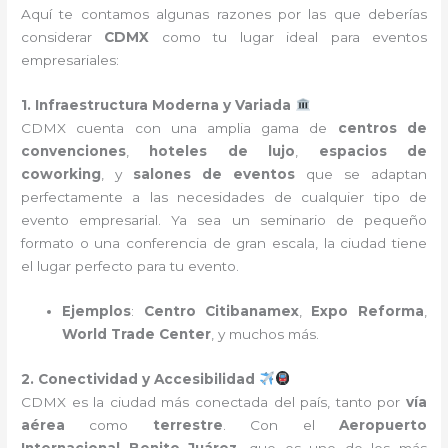
Aquí te contamos algunas razones por las que deberías
considerar
CDMX
como tu lugar ideal para eventos
empresariales:
1. Infraestructura Moderna y Variada
CDMX cuenta con una amplia gama de
centros de
convenciones
,
hoteles de lujo
,
espacios de
coworking
, y
salones de eventos
que se adaptan
perfectamente a las necesidades de cualquier tipo de
evento empresarial. Ya sea un seminario de pequeño
formato o una conferencia de gran escala, la ciudad tiene
el lugar perfecto para tu evento.
Ejemplos
:
Centro Citibanamex
,
Expo Reforma
,
World Trade Center
, y muchos más.
2. Conectividad y Accesibilidad
CDMX es la ciudad más conectada del país, tanto por
vía
aérea
como
terrestre
. Con el
Aeropuerto
Internacional Benito Juárez
, que es uno de los más