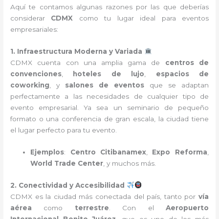
Aquí te contamos algunas razones por las que deberías
considerar
CDMX
como tu lugar ideal para eventos
empresariales:
1. Infraestructura Moderna y Variada
CDMX cuenta con una amplia gama de
centros de
convenciones
,
hoteles de lujo
,
espacios de
coworking
, y
salones de eventos
que se adaptan
perfectamente a las necesidades de cualquier tipo de
evento empresarial. Ya sea un seminario de pequeño
formato o una conferencia de gran escala, la ciudad tiene
el lugar perfecto para tu evento.
Ejemplos
:
Centro Citibanamex
,
Expo Reforma
,
World Trade Center
, y muchos más.
2. Conectividad y Accesibilidad
CDMX es la ciudad más conectada del país, tanto por
vía
aérea
como
terrestre
. Con el
Aeropuerto
Internacional Benito Juárez
, que es uno de los más