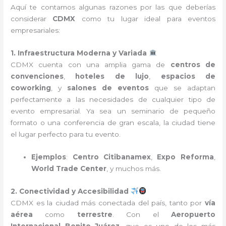
Aquí te contamos algunas razones por las que deberías
considerar
CDMX
como tu lugar ideal para eventos
empresariales:
1. Infraestructura Moderna y Variada
CDMX cuenta con una amplia gama de
centros de
convenciones
,
hoteles de lujo
,
espacios de
coworking
, y
salones de eventos
que se adaptan
perfectamente a las necesidades de cualquier tipo de
evento empresarial. Ya sea un seminario de pequeño
formato o una conferencia de gran escala, la ciudad tiene
el lugar perfecto para tu evento.
Ejemplos
:
Centro Citibanamex
,
Expo Reforma
,
World Trade Center
, y muchos más.
2. Conectividad y Accesibilidad
CDMX es la ciudad más conectada del país, tanto por
vía
aérea
como
terrestre
. Con el
Aeropuerto
Internacional Benito Juárez
, que es uno de los más