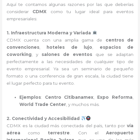
Aquí te contamos algunas razones por las que deberías
considerar
CDMX
como tu lugar ideal para eventos
empresariales:
1. Infraestructura Moderna y Variada
CDMX cuenta con una amplia gama de
centros de
convenciones
,
hoteles de lujo
,
espacios de
coworking
, y
salones de eventos
que se adaptan
perfectamente a las necesidades de cualquier tipo de
evento empresarial. Ya sea un seminario de pequeño
formato o una conferencia de gran escala, la ciudad tiene
el lugar perfecto para tu evento.
Ejemplos
:
Centro Citibanamex
,
Expo Reforma
,
World Trade Center
, y muchos más.
2. Conectividad y Accesibilidad
CDMX es la ciudad más conectada del país, tanto por
vía
aérea
como
terrestre
. Con el
Aeropuerto
Internacional Benito Juárez
, que es uno de los más