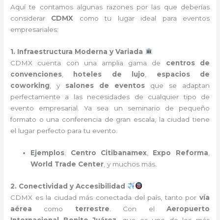
Aquí te contamos algunas razones por las que deberías
considerar
CDMX
como tu lugar ideal para eventos
empresariales:
1. Infraestructura Moderna y Variada
CDMX cuenta con una amplia gama de
centros de
convenciones
,
hoteles de lujo
,
espacios de
coworking
, y
salones de eventos
que se adaptan
perfectamente a las necesidades de cualquier tipo de
evento empresarial. Ya sea un seminario de pequeño
formato o una conferencia de gran escala, la ciudad tiene
el lugar perfecto para tu evento.
Ejemplos
:
Centro Citibanamex
,
Expo Reforma
,
World Trade Center
, y muchos más.
2. Conectividad y Accesibilidad
CDMX es la ciudad más conectada del país, tanto por
vía
aérea
como
terrestre
. Con el
Aeropuerto
Internacional Benito Juárez
, que es uno de los más