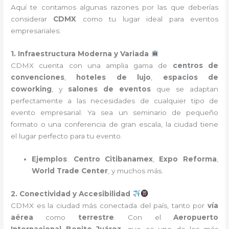
Aquí te contamos algunas razones por las que deberías
considerar
CDMX
como tu lugar ideal para eventos
empresariales:
1. Infraestructura Moderna y Variada
CDMX cuenta con una amplia gama de
centros de
convenciones
,
hoteles de lujo
,
espacios de
coworking
, y
salones de eventos
que se adaptan
perfectamente a las necesidades de cualquier tipo de
evento empresarial. Ya sea un seminario de pequeño
formato o una conferencia de gran escala, la ciudad tiene
el lugar perfecto para tu evento.
Ejemplos
:
Centro Citibanamex
,
Expo Reforma
,
World Trade Center
, y muchos más.
2. Conectividad y Accesibilidad
CDMX es la ciudad más conectada del país, tanto por
vía
aérea
como
terrestre
. Con el
Aeropuerto
Internacional Benito Juárez
, que es uno de los más