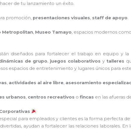
hacer de tu lanzamiento un éxito.
ra promoción,
presentaciones visuales
,
staff de apoyo
.
o Metropolitan
,
Museo Tamayo
, espacios modernos com
tán diseñados para fortalecer el trabajo en equipo y la
dinámicas de grupo
,
juegos colaborativos
y
talleres
qu
os espacios de entretenimiento y lugares únicos para este
vas
,
actividades al aire libre
,
asesoramiento especializa
es urbanos
,
centros recreativos
o
fincas
en las afueras de
 Corporativas
 especial para empleados y clientes es la forma perfecta d
ivertidas, ayudan a fortalecer las relaciones laborales. En 