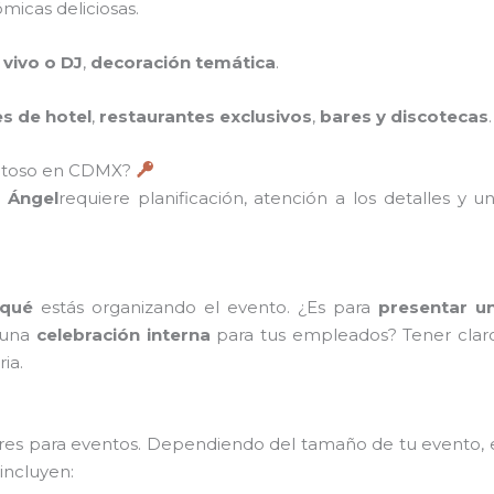
icas deliciosas.
 vivo o DJ
,
decoración temática
.
s de hotel
,
restaurantes exclusivos
,
bares y discotecas
.
xitoso en CDMX?
 Ángel
requiere planificación, atención a los detalles y
 qué
estás organizando el evento. ¿Es para
presentar u
e una
celebración interna
para tus empleados? Tener claro 
ia.
res para eventos. Dependiendo del tamaño de tu evento, el
incluyen: