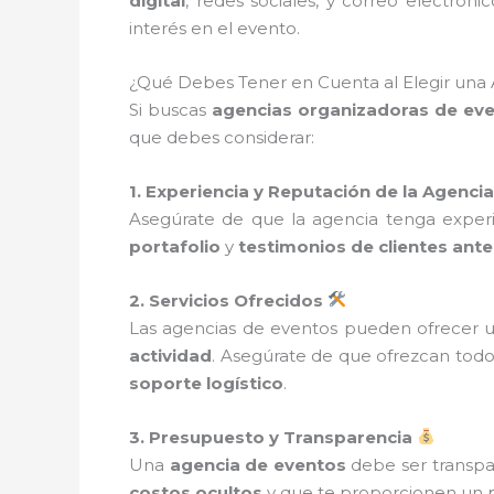
digital
, redes sociales, y correo electrón
interés en el evento.
¿Qué Debes Tener en Cuenta al Elegir una
Si buscas
agencias organizadoras de ev
que debes considerar:
1. Experiencia y Reputación de la Agencia
Asegúrate de que la agencia tenga experie
portafolio
y
testimonios de clientes ante
2. Servicios Ofrecidos
Las agencias de eventos pueden ofrecer un
actividad
. Asegúrate de que ofrezcan tod
soporte logístico
.
3. Presupuesto y Transparencia
Una
agencia de eventos
debe ser transpar
costos ocultos
y que te proporcionen un pr