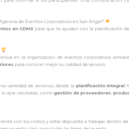
ico para informar a los participantes. Una comunicación cl
 Agencia de Eventos Corporativos en San Ángel?
entos en CDMX
para que te ayuden con la planificación de
ncia en la organización de eventos corporativos similares
riores
para conocer mejor su calidad de servicio.
a variedad de servicios, desde la
planificación integral
h
o lo que necesitas, como
gestión de proveedores
,
produc
ente con los costos y estar dispuesta a trabajar dentro 
esupuesto claro para todas las fases del evento.