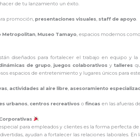
hacer de tu lanzamiento un éxito.
ra promoción,
presentaciones visuales
,
staff de apoyo
.
o Metropolitan
,
Museo Tamayo
, espacios modernos com
tán diseñados para fortalecer el trabajo en equipo y la
dinámicas de grupo
,
juegos colaborativos
y
talleres
qu
os espacios de entretenimiento y lugares únicos para este
vas
,
actividades al aire libre
,
asesoramiento especializa
es urbanos
,
centros recreativos
o
fincas
en las afueras de
 Corporativas
 especial para empleados y clientes es la forma perfecta d
ivertidas, ayudan a fortalecer las relaciones laborales. En 