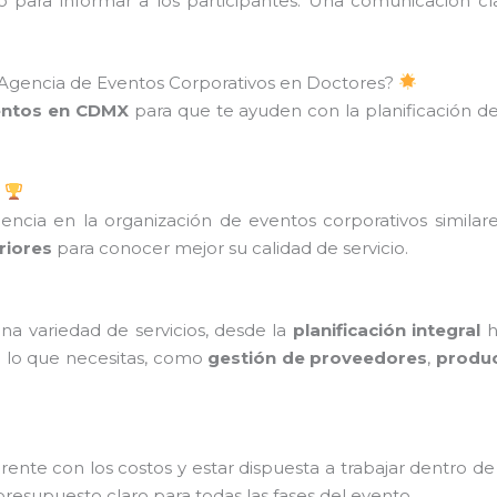
ico para informar a los participantes. Una comunicación cl
 Agencia de Eventos Corporativos en Doctores?
entos en CDMX
para que te ayuden con la planificación de
ncia en la organización de eventos corporativos similares
riores
para conocer mejor su calidad de servicio.
a variedad de servicios, desde la
planificación integral
h
o lo que necesitas, como
gestión de proveedores
,
produc
ente con los costos y estar dispuesta a trabajar dentro 
esupuesto claro para todas las fases del evento.