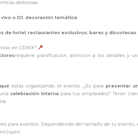
icas deliciosas.
 vivo o DJ
,
decoración temática
.
s de hotel
,
restaurantes exclusivos
,
bares y discotecas
.
xitoso en CDMX?
ctores
requiere planificación, atención a los detalles y
 qué
estás organizando el evento. ¿Es para
presentar u
e una
celebración interna
para tus empleados? Tener claro 
ia.
res para eventos. Dependiendo del tamaño de tu evento, el
incluyen: