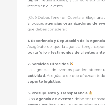
digital
, redes sociales, y correo electrón
interés en el evento.
¿Qué Debes Tener en Cuenta al Elegir una
Si buscas
agencias organizadoras de ev
que debes considerar:
1. Experiencia y Reputación de la Agencia
Asegúrate de que la agencia tenga experie
portafolio
y
testimonios de clientes ante
2. Servicios Ofrecidos
Las agencias de eventos pueden ofrecer un
actividad
. Asegúrate de que ofrezcan tod
soporte logístico
.
3. Presupuesto y Transparencia
Una
agencia de eventos
debe ser transpar
costos ocultos
y que te proporcionen un pr