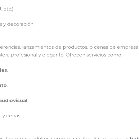
 etc.).
s y decoración.
erencias, lanzamientos de productos, o cenas de empres
fera profesional y elegante. Ofrecen servicios como:
ias
.
nto
.
audiovisual
.
 y cenas.
es, tanto para adultos como para niños. Ya sea para un
bab