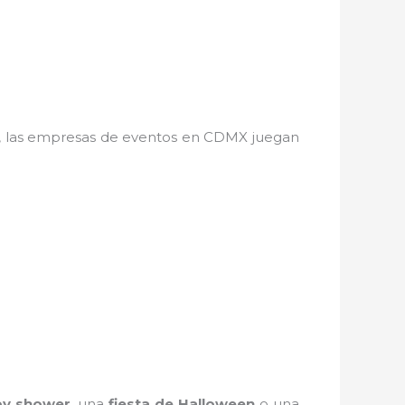
a, las empresas de eventos en CDMX juegan
y shower
, una
fiesta de Halloween
o una