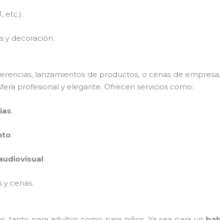
 etc.).
s y decoración.
erencias, lanzamientos de productos, o cenas de empres
fera profesional y elegante. Ofrecen servicios como:
ias
.
nto
.
audiovisual
.
 y cenas.
es, tanto para adultos como para niños. Ya sea para un
bab