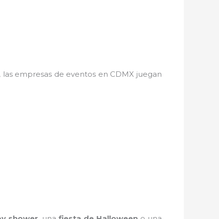
a, las empresas de eventos en CDMX juegan
y shower
, una
fiesta de Halloween
o una