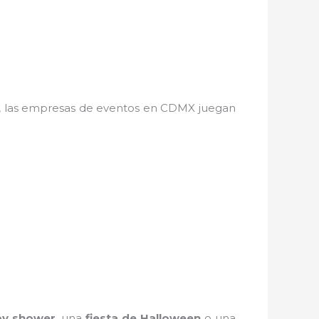
a, las empresas de eventos en CDMX juegan
y shower
, una
fiesta de Halloween
o una