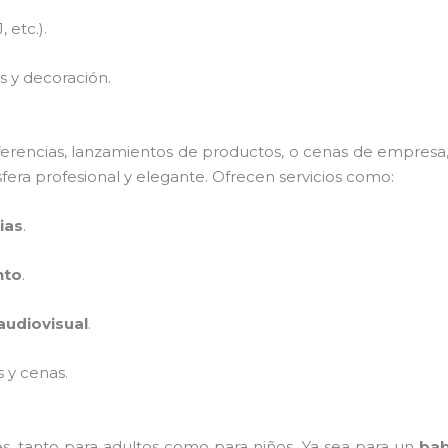
 etc.).
s y decoración.
erencias, lanzamientos de productos, o cenas de empres
fera profesional y elegante. Ofrecen servicios como:
ias
.
nto
.
audiovisual
.
 y cenas.
es, tanto para adultos como para niños. Ya sea para un
bab