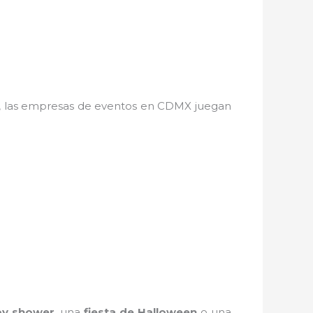
a, las empresas de eventos en CDMX juegan
y shower
, una
fiesta de Halloween
o una