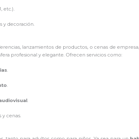
 etc.).
s y decoración.
erencias, lanzamientos de productos, o cenas de empres
fera profesional y elegante. Ofrecen servicios como:
ias
.
nto
.
audiovisual
.
 y cenas.
es, tanto para adultos como para niños. Ya sea para un
bab