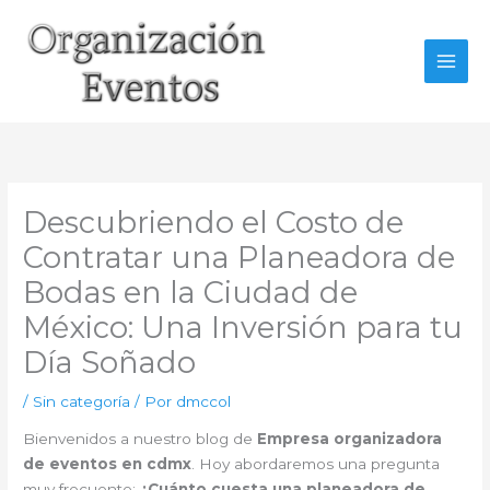
Ir
al
contenido
Descubriendo el Costo de
Contratar una Planeadora de
Bodas en la Ciudad de
México: Una Inversión para tu
Día Soñado
/
Sin categoría
/ Por
dmccol
Bienvenidos a nuestro blog de
Empresa organizadora
de eventos en cdmx
. Hoy abordaremos una pregunta
muy frecuente:
¿Cuánto cuesta una planeadora de