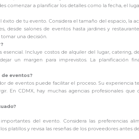
es comenzar a planificar los detalles como la fecha, el luga
?
el éxito de tu evento. Considera el tamaño del espacio, la ac
, desde salones de eventos hasta jardines y restaurantes
 tomar una decisión.
r?
esencial. Incluye costos de alquiler del lugar, catering, d
ejar un margen para imprevistos. La planificación fin
r de eventos?
ador de eventos puede facilitar el proceso. Su experiencia 
ir. En CDMX, hay muchas agencias profesionales que of
cuado?
importantes del evento. Considera las preferencias alim
los platillos y revisa las reseñas de los proveedores antes 