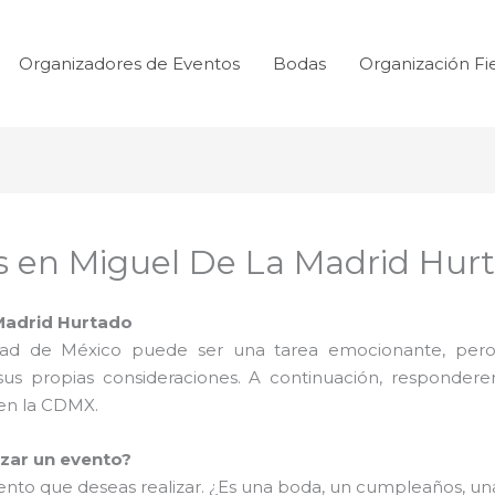
Organizadores de Eventos
Bodas
Organización Fi
s en Miguel De La Madrid Hur
 Madrid Hurtado
udad de México puede ser una tarea emocionante, pero
 sus propias consideraciones. A continuación, responder
 en la CDMX.
izar un evento?
evento que deseas realizar. ¿Es una boda, un cumpleaños, u