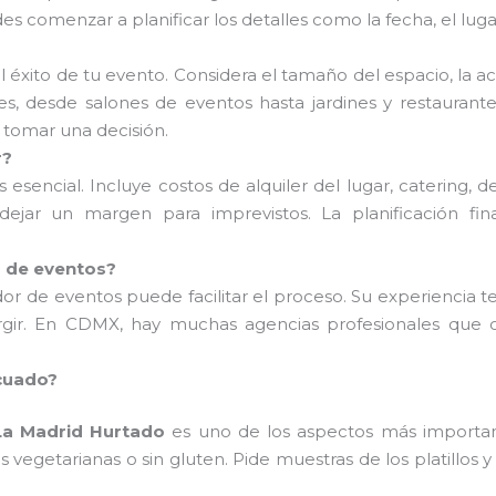
es comenzar a planificar los detalles como la fecha, el luga
?
el éxito de tu evento. Considera el tamaño del espacio, la ac
, desde salones de eventos hasta jardines y restaurantes
 tomar una decisión.
r?
esencial. Incluye costos de alquiler del lugar, catering, d
ejar un margen para imprevistos. La planificación fin
r de eventos?
ador de eventos puede facilitar el proceso. Su experiencia 
ir. En CDMX, hay muchas agencias profesionales que of
cuado?
 La Madrid Hurtado
es uno de los aspectos más important
 vegetarianas o sin gluten. Pide muestras de los platillos 