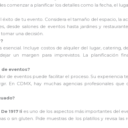
es comenzar a planificar los detalles como la fecha, el luga
?
el éxito de tu evento. Considera el tamaño del espacio, la ac
, desde salones de eventos hasta jardines y restaurantes
 tomar una decisión.
r?
esencial. Incluye costos de alquiler del lugar, catering, d
ejar un margen para imprevistos. La planificación fin
r de eventos?
ador de eventos puede facilitar el proceso. Su experiencia 
ir. En CDMX, hay muchas agencias profesionales que of
cuado?
De 1917 Ii
es uno de los aspectos más importantes del even
as o sin gluten. Pide muestras de los platillos y revisa la